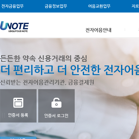
메뉴 건너뛰기
주메뉴 바로가기
본문 바로가기
전자금융업무
금융정보업무
어음교환업무
지로
전자어음안내
든든한 약속 신용거래의 중심
더 편리하고 더 안전한 전자어
신뢰받는 전자어음관리기관, 금융결제원