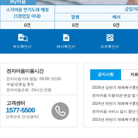
My어음
금일거
소지어음 만기도래 예정
(5영업일 이내)
발행
배서
0건
0건
0건
부도확인서
배서확인서
보유확인서
전자어음이용시간
공지사항
자
전자어음거래 평일 : 08:00~22:00
주말/공휴일 휴무
2026년 상반기 재해복구훈
전자어음조회 : 24시간 연중
전자어음 이용약관 변경 및 
고객센터
2024년 하반기 재해복구훈
1577-5500
전자어음 서비스 일시 중단 안내(
단축번호 안내(클릭)
2023년 하반기 재해복구훈